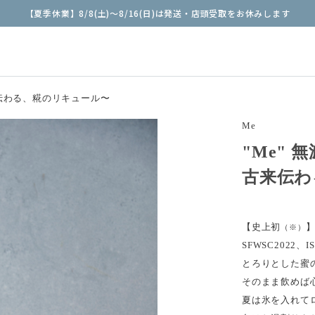
【夏季休業】8/8(土)〜8/16(日)は発送・店頭受取をお休みします
来伝わる、糀のリキュール〜
Me
"Me"
古来伝わ
【史上初
】
（※）
SFWSC2022
とろりとした蜜
そのまま飲めば
夏は氷を入れて