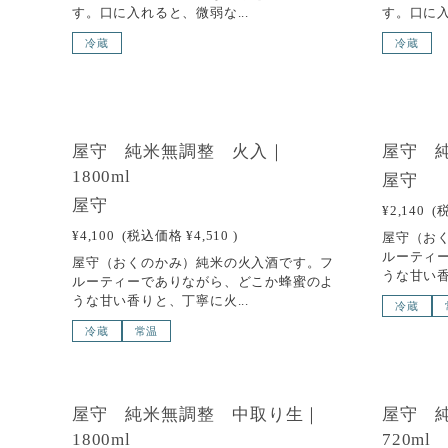
す。口に入れると、微弱な...
す。口に入
冷蔵
冷蔵
SOLD OUT
SOLD
屋守 純米無調整 火入｜
屋守 純
1800ml
屋守
屋守
¥2,140
(
¥4,100
(税込価格
¥4,510
)
屋守（お
ルーティ
屋守（おくのかみ）純米の火入酒です。フ
うな甘い香
ルーティーでありながら、どこか蜂蜜のよ
うな甘い香りと、丁寧に火...
冷蔵
冷蔵
常温
SOLD OUT
SOLD
屋守 純米無調整 中取り生｜
屋守 
1800ml
720ml