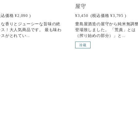
屋守
税込価格
¥2,090
)
¥3,450
(税込価格
¥3,795
)
ュな香りとジューシーな旨味の絶
豊島屋酒造の屋守から純米無調整
ンス！大人気商品です。 最も味わ
登場致しました。 「荒責」とは
スがとれてい...
（搾り始めの部分）」と...
冷蔵