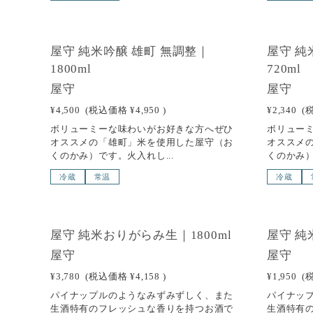
SOLD OUT
SOLD
屋守 純米吟醸 雄町 無調整｜
屋守 純
1800ml
720ml
屋守
屋守
¥4,500
(税込価格
¥4,950
)
¥2,340
(
ボリューミーな味わいがお好きな方へぜひ
ボリュー
オススメの「雄町」米を使用した屋守（お
オススメ
くのかみ）です。火入れし...
くのかみ）
冷蔵
常温
冷蔵
SOLD OUT
SOLD
屋守 純米おりがらみ生｜1800ml
屋守 純
屋守
屋守
¥3,780
(税込価格
¥4,158
)
¥1,950
(
パイナップルのようなみずみずしく、また
パイナッ
生酒特有のフレッシュな香りを持つお酒で
生酒特有