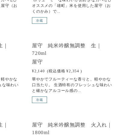
た屋守（お
オススメの「雄町」米を使用した屋守（お
くのかみ）で...
冷蔵
SOLD OUT
生｜
屋守 純米吟醸無調整 生｜
720ml
屋守
¥2,140
(税込価格
¥2,354
)
、軽やかな
華やかでフルーティーな香りと、軽やかな
ュな味わい
口当たり。 生酒特有のフレッシュな味わい
と確かなアルコール感の...
冷蔵
NEW
生｜
屋守 純米吟醸無調整 火入れ｜
1800ml