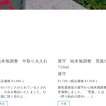
純米無調整 中取り火入れ
屋守 純米無調整 荒責
l
720ml
屋守
税込価格
¥2,090
)
¥1,780
(税込価格
¥1,958
)
いのバランスがとれているとされ
豊島屋酒造の屋守から純米無調整
り」のみを瓶詰いたしました。ひ
登場致しました。 「荒責」とは
端に咲く花のよ...
（搾り始めの部分）」と...
常温
冷蔵