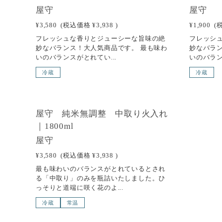
屋守
屋守
¥3,580
(税込価格
¥3,938
)
¥1,900
(
フレッシュな香りとジューシーな旨味の絶
フレッシ
妙なバランス！大人気商品です。 最も味わ
妙なバラ
いのバランスがとれてい...
いのバラン
冷蔵
冷蔵
SOLD OUT
屋守 純米無調整 中取り火入れ
｜1800ml
屋守
¥3,580
(税込価格
¥3,938
)
最も味わいのバランスがとれているとされ
る「中取り」のみを瓶詰いたしました。ひ
っそりと道端に咲く花のよ...
冷蔵
常温