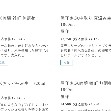
 OUT
SOLD OUT
米吟醸 雄町 無調整｜
屋守 純米中取り 直汲み
1800ml
屋守
税込価格
¥2,574
)
¥3,750
(税込価格
¥4,125
)
ミーな味わいがお好きな方へぜひ
屋守シリーズの中でもトップク
の「雄町」米を使用した屋守（お
を誇る「純米直汲み生」の登場
です。火入れし...
しいボトルデザインと、し...
常温
冷蔵
 OUT
SOLD OUT
米おりがらみ生｜720ml
屋守 純米吟醸 雄町 無調
1800ml
屋守
税込価格
¥2,145
)
¥4,500
(税込価格
¥4,950
)
プルのようなみずみずしく、また
のフレッシュな香りを持つお酒で
ボリューミーな味わいがお好き