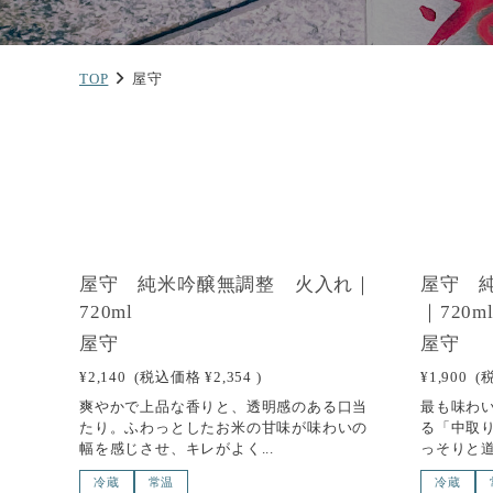
TOP
屋守
NEW
屋守 純米吟醸無調整 火入れ｜
屋守 
720ml
｜720m
屋守
屋守
¥2,140
(税込価格
¥2,354
)
¥1,900
(
爽やかで上品な香りと、透明感のある口当
最も味わ
たり。ふわっとしたお米の甘味が味わいの
る「中取
幅を感じさせ、キレがよく...
っそりと道
冷蔵
常温
冷蔵