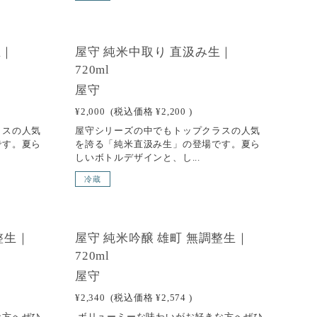
SOLD OUT
生｜
屋守 純米中取り 直汲み生｜
720ml
屋守
¥2,000
(税込価格
¥2,200
)
ラスの人気
屋守シリーズの中でもトップクラスの人気
です。夏ら
を誇る「純米直汲み生」の登場です。夏ら
しいボトルデザインと、し...
冷蔵
SOLD OUT
整生｜
屋守 純米吟醸 雄町 無調整生｜
720ml
屋守
¥2,340
(税込価格
¥2,574
)
な方へぜひ
ボリューミーな味わいがお好きな方へぜひ