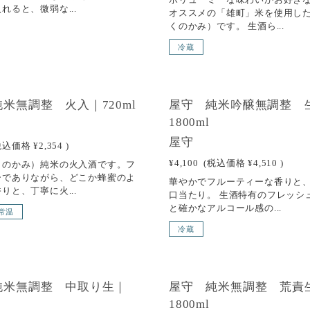
れると、微弱な...
オススメの「雄町」米を使用し
くのかみ）です。 生酒ら...
冷蔵
 OUT
SOLD OUT
米無調整 火入｜720ml
屋守 純米吟醸無調整 
1800ml
屋守
税込価格
¥2,354
)
¥4,100
(税込価格
¥4,510
)
くのかみ）純米の火入酒です。フ
ーでありながら、どこか蜂蜜のよ
華やかでフルーティーな香りと
りと、丁寧に火...
口当たり。 生酒特有のフレッシ
と確かなアルコール感の...
常温
冷蔵
 OUT
SOLD OUT
純米無調整 中取り生｜
屋守 純米無調整 荒責
1800ml