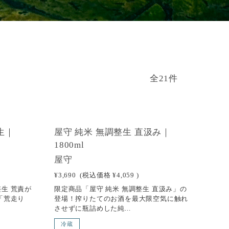
全21件
SOLD OUT
生｜
屋守 純米 無調整生 直汲み｜
1800ml
屋守
¥3,690
(税込価格
¥4,059
)
生 荒責が
限定商品「屋守 純米 無調整生 直汲み」の
「荒走り
登場！搾りたてのお酒を最大限空気に触れ
させずに瓶詰めした純...
冷蔵