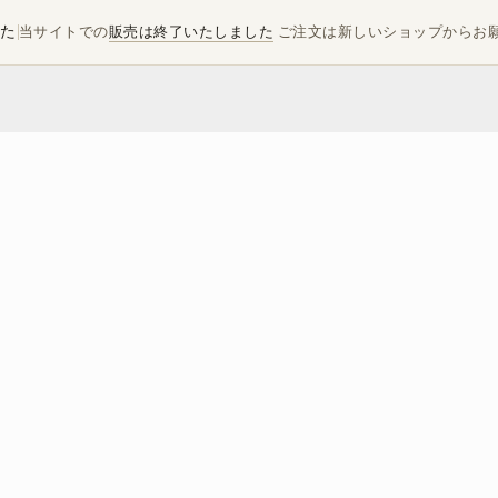
した
当サイトでの
販売は終了いたしました
ご注文は新しいショップからお
りにこそ、自然の恵みと職人の魂の２つ
本古来から伝わる最高の酒が生まれる
神田豊島屋