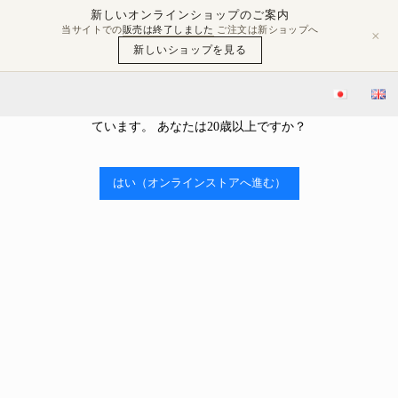
新しいオンラインショップのご案内
当サイトでの
販売は終了しました
ご注文は新ショップへ
×
新しいショップを見る
年齢確認
当ストアはアルコールを販売しております。 アルコール類の販売
ブログ
豊島屋Rita-Shopブログ
【ユネスコ無形文化遺産登録記念】Kanpai CHIYODA Ticket 発売決定！ “【In Celebration of UNESCO Intangible Cultural Heritage Registration】Kanpai CHIYODA Ticket Now on Sale!”
には、年齢制限があり、20歳未満の購入や飲酒は法律で禁止され
ています。 あなたは20歳以上ですか？

2025.03.13
【ユネスコ無形文化遺産登録記念】Kanpai
はい（オンラインストアへ進む）
CHIYODA Ticket 発売決定！ “【In Celebration
of UNESCO Intangible Cultural Heritage
Registration】Kanpai CHIYODA Ticket Now on
Sale!”
豊島屋Rita-Shopブログ