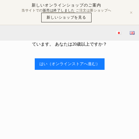
新しいオンラインショップのご案内
当サイトでの
販売は終了しました
ご注文は新ショップへ
×
新しいショップを見る
年齢確認
当ストアはアルコールを販売しております。 アルコール類の販売
ブログ
豊島屋Rita-Shopブログ
The Burn
には、年齢制限があり、20歳未満の購入や飲酒は法律で禁止され
ています。 あなたは20歳以上ですか？

2022.11.02
The Burn
はい（オンラインストアへ進む）
豊島屋Rita-Shopブログ