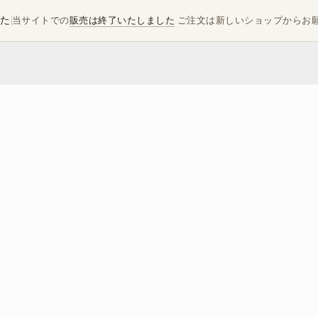
した
当サイトでの
販売は終了いたしました
ご注文は新しいショップからお
レシピ
レシ