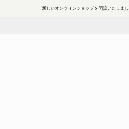
新しいオンラインショップを開設いたしま
ブログ
豊島屋Rita-Shopブログ
超レア！
CATEGORIES

カート
カートに商品がありません。