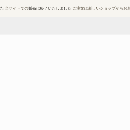
した
当サイトでの
販売は終了いたしました
ご注文は新しいショップからお
「利他 純米大吟醸 生」予約受付開始！
2023.02.14
超レア！「利他 純米大吟醸 生」予約受付
豊島屋Rita-Shopブログ