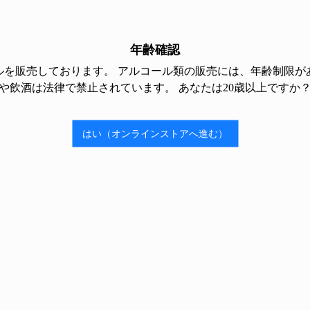
年齢確認
ルを販売しております。 アルコール類の販売には、年齢制限があ
【超
や飲酒は法律で禁止されています。 あなたは20歳以上ですか
COCKTAIL WORKS神保町
開始
はい（オンラインストアへ進む）
関連記事