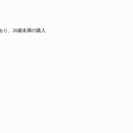
り、20歳未満の購入
レア！「利他 純米大吟醸 生」発売
？
！ 】