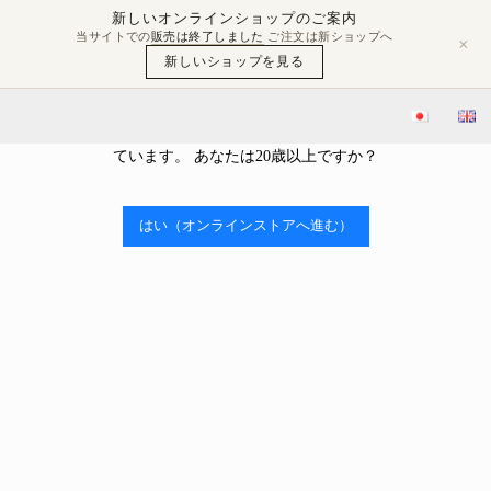
新しいオンラインショップのご案内
当サイトでの
販売は終了しました
ご注文は新ショップへ
×
新しいショップを見る
年齢確認
当ストアはアルコールを販売しております。 アルコール類の販売
ブログ
豊島屋Rita-Shopブログ
屋守純米中取り無調整生入荷
には、年齢制限があり、20歳未満の購入や飲酒は法律で禁止され
ています。 あなたは20歳以上ですか？

2021.12.14
2021.12.17
屋守純米中取り無調整生入荷
はい（オンラインストアへ進む）
豊島屋Rita-Shopブログ