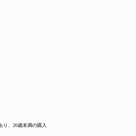
32809/
り、20歳未満の購入
？