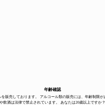
【会場】ワテラス広場・ワテラスコモン
東京都千代田区神田淡路町二丁目101,105番地
（JR御茶ノ水駅から徒歩約3分）
【イベントサイト】
https://www.waterras.com/event/archives/event/
Instagramはこちら♪
年齢確認
ルを販売しております。 アルコール類の販売には、年齢制限があ
や飲酒は法律で禁止されています。 あなたは20歳以上ですか