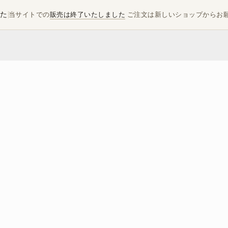
した
当サイトでの
販売は終了いたしました
ご注文は新しいショップからお
Event Information! 🎉”
2023.11.15
出店情報！ ”Event Information! 🎉”
豊島屋Rita-Shopブログ