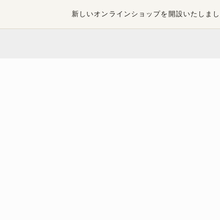
新しいオンラインショップを開設いたしま
ブログ
豊島屋Rita-Shopブログ
出店情報！ ”
CATEGORIES

カート
カートに商品がありません。