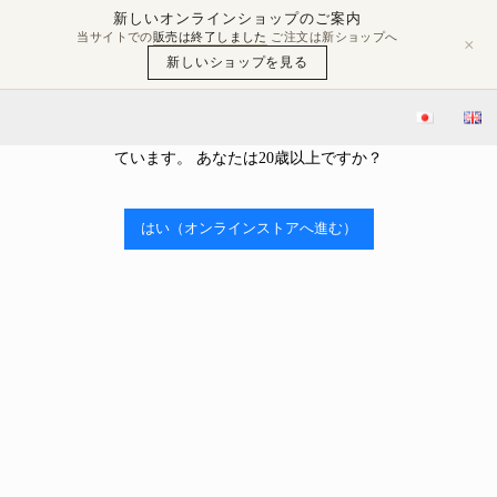
新しいオンラインショップのご案内
当サイトでの
販売は終了しました
ご注文は新ショップへ
×
新しいショップを見る
年齢確認
当ストアはアルコールを販売しております。 アルコール類の販売
ブログ
豊島屋Rita-Shopブログ
つながる神田プロジェクト利酒会に出店します！ “I will be participating in the Tsunagaru Kanda Project sake tasting event!”
には、年齢制限があり、20歳未満の購入や飲酒は法律で禁止され
ています。 あなたは20歳以上ですか？

2024.10.09
つながる神田プロジェクト利酒会に出店します！
はい（オンラインストアへ進む）
“I will be participating in the Tsunagaru Kanda
Project sake tasting event!”
豊島屋Rita-Shopブログ