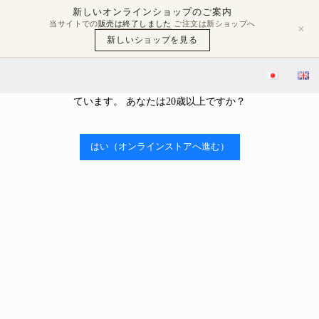
新しいオンラインショップのご案内
当サイトでの
販売は終了しました
ご注文は新ショップへ
×
新しいショップを見る
年齢確認
当ストアはアルコールを販売しております。 アルコール類の販売
ブログ
豊島屋Rita-Shopブログ
杉玉交換を行いました！ “We have conducted a cedar ball exchange!”
には、年齢制限があり、20歳未満の購入や飲酒は法律で禁止され
ています。 あなたは20歳以上ですか？

2024.01.19
杉玉交換を行いました！ “We have conducted a
はい（オンラインストアへ進む）
cedar ball exchange!”
豊島屋Rita-Shopブログ