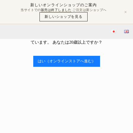
新しいオンラインショップのご案内
当サイトでの
販売は終了しました
ご注文は新ショップへ
×
新しいショップを見る
年齢確認
当ストアはアルコールを販売しております。 アルコール類の販売
ブログ
豊島屋Rita-Shopブログ
「屋守 純米無調整火入れ」 入荷しました！
には、年齢制限があり、20歳未満の購入や飲酒は法律で禁止され
ています。 あなたは20歳以上ですか？

2022.09.12
「屋守 純米無調整火入れ」 入荷しました！
はい（オンラインストアへ進む）
豊島屋Rita-Shopブログ