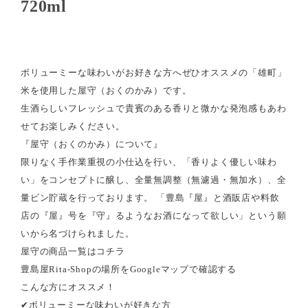
720ml
ボリューミーな味わいがお好きな方へぜひオススメの「雄町」
米を使用した屋守（おくのかみ）です。
生酒らしいフレッシュで貴賓のある香りと微かな発泡感もあわ
せてお楽しみください。
『屋守（おくのかみ）について』
限りなく手作業重視の小仕込を行い、「香りよく優しい味わ
い」をコンセプトに醸し、全量無調整（無濾過・無加水）、全
量ビン貯蔵を行っております。 「豊島『屋』と酒販店や料飲
店の『屋』号を『守』るようなお酒になって欲しい」という願
いから名づけられました。
屋守の商品一覧は
コチラ
豊島屋Rita-Shopの場所を
Googleマップで確認する
こんな方にオススメ！
✔ボリューミーな味わいが好きな方