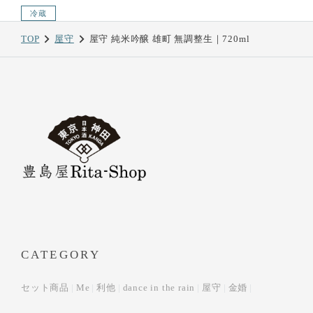
冷蔵
TOP
屋守
屋守 純米吟醸 雄町 無調整生｜720ml
CATEGORY
セット商品
Me
利他
dance in the rain
屋守
金婚