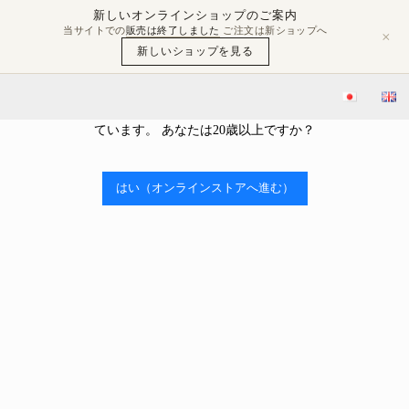
新しいオンラインショップのご案内
当サイトでの
販売は終了しました
ご注文は新ショップへ
×
新しいショップを見る
年齢確認
当ストアはアルコールを販売しております。 アルコール類の販売
Me
には、年齢制限があり、20歳未満の購入や飲酒は法律で禁止され
ています。 あなたは20歳以上ですか？

No products were found matching your
はい（オンラインストアへ進む）
selection.
CATEGORIES

Cart