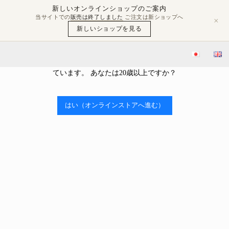
新しいオンラインショップのご案内
当サイトでの
販売は終了しました
ご注文は新ショップへ
×
新しいショップを見る
年齢確認
当ストアはアルコールを販売しております。 アルコール類の販売
ブログ
豊島屋Rita-Shopブログ
日本酒と清酒の違いとは？
には、年齢制限があり、20歳未満の購入や飲酒は法律で禁止され
ています。 あなたは20歳以上ですか？

2022.09.28
日本酒と清酒の違いとは？
はい（オンラインストアへ進む）
豊島屋Rita-Shopブログ